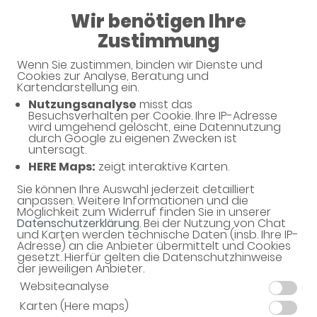
Wir benötigen Ihre
Geschlossen
Zustimmung
Mozart-Apotheke OHG
Wenn Sie zustimmen, binden wir Dienste und
Cookies zur Analyse, Beratung und
Kartendarstellung ein.
Nutzungsanalyse
misst das
Besuchsverhalten per Cookie. Ihre IP-Adresse
Unverbindliche Arzneimittel-
wird umgehend gelöscht, eine Datennutzung
durch Google zu eigenen Zwecken ist
Reservierung
untersagt.
HERE Maps:
zeigt interaktive Karten.
Mozart-Apotheke OHG
Boxgraben 31, 52064 Aachen
Sie können Ihre Auswahl jederzeit detailliert
anpassen. Weitere Informationen und die
Möglichkeit zum Widerruf finden Sie in unserer
Eine Bearbeitung und Abholung der unverbindlichen
Datenschutzerklärung
. Bei der Nutzung von Chat
Arzneimittel-Reservierung ist nur während der
und Karten werden technische Daten (insb. Ihre IP-
Öffnungszeiten möglich.
Adresse) an die Anbieter übermittelt und Cookies
gesetzt. Hierfür gelten die Datenschutzhinweise
der jeweiligen Anbieter.
Websiteanalyse
Karten (Here maps)